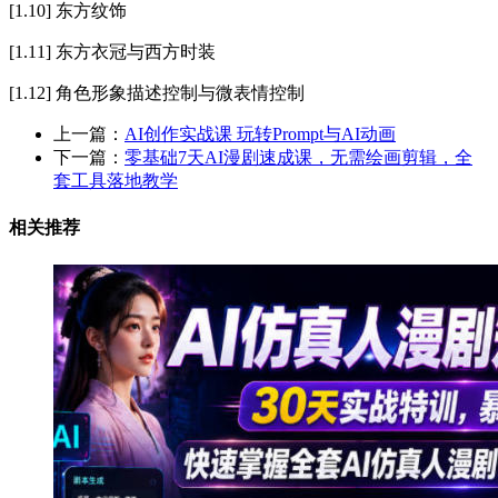
[1.10] 东方纹饰
[1.11] 东方衣冠与西方时装
[1.12] 角色形象描述控制与微表情控制
上一篇：
AI创作实战课 玩转Prompt与AI动画
下一篇：
零基础7天AI漫剧速成课，无需绘画剪辑，全
套工具落地教学
相关推荐