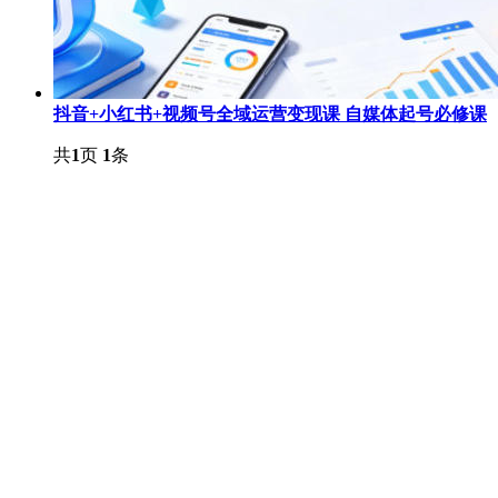
抖音+小红书+视频号全域运营变现课 自媒体起号必修课
共
1
页
1
条